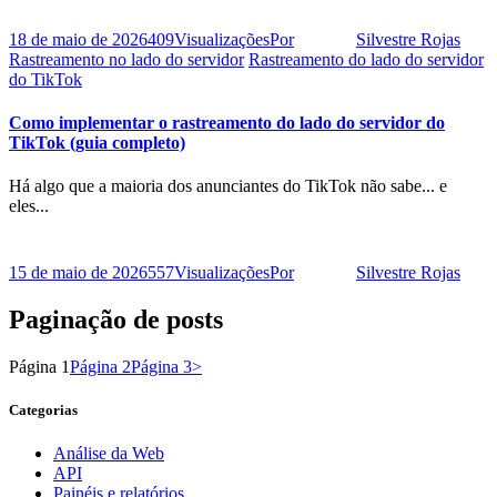
18 de maio de 2026
409
Visualizações
Por
Silvestre Rojas
Rastreamento no lado do servidor
Rastreamento do lado do servidor
do TikTok
Como implementar o rastreamento do lado do servidor do
TikTok (guia completo)
Há algo que a maioria dos anunciantes do TikTok não sabe... e
eles...
15 de maio de 2026
557
Visualizações
Por
Silvestre Rojas
Paginação de posts
Página
1
Página
2
Página
3
>
Categorias
Análise da Web
API
Painéis e relatórios