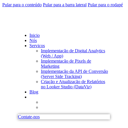
Pular para o conteúdo
Pular para a barra lateral
Pular para o rodapé
Inicio
Nós
Serviços
Implementação de Digital Analytics
(Web / App)
Implementação de Pixels de
Marketing
Implementação da API de Conversão
(Server Side Tracking)
Criação e Atualização de Relatórios
no Looker Studio (DataViz)
Blog
Contate-nos