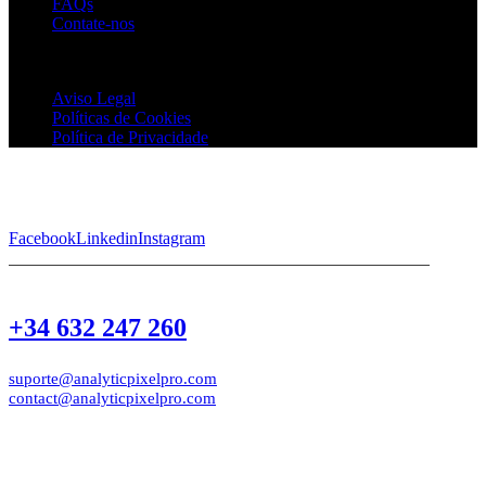
FAQs
Contate-nos
Analytic Pixel Pro © 2026 Todos os direitos reservados
Aviso Legal
Políticas de Cookies
Política de Privacidade
Facebook
Linkedin
Instagram
+34 632 247 260
suporte@analyticpixelpro.com
contact@analyticpixelpro.com