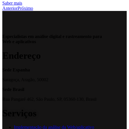
Saber mais
Anterior
Próximo
Especialistas em análise digital e rastreamento para
Web e aplicativos
Endereço
Sede Espanha
Saragoça, Aragão, 50002
Sede Brasil
Rua Pangaré 462, São Paulo, SP, 05360-130, Brasil
Serviços
Implementação da análise da Web/aplicativo