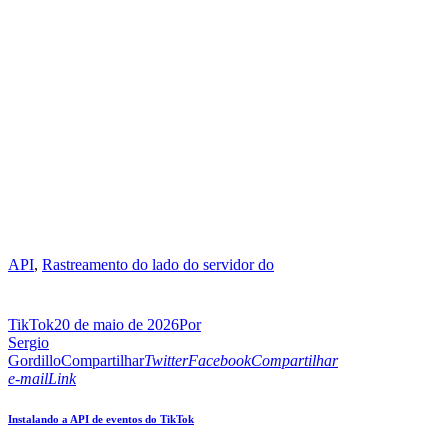
API
,
Rastreamento do lado do servidor do
TikTok
20 de maio de 2026
Por
Sergio
Gordillo
Compartilhar
Twitter
Facebook
Compartilhar
e-mail
Link
Instalando a API de eventos do TikTok