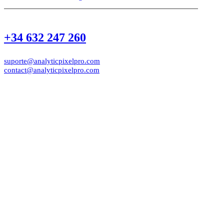
+34 632 247 260
suporte@analyticpixelpro.com
contact@analyticpixelpro.com