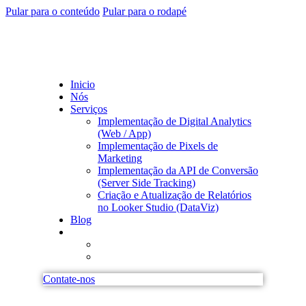
Pular para o conteúdo
Pular para o rodapé
Inicio
Nós
Serviços
Implementação de Digital Analytics
(Web / App)
Implementação de Pixels de
Marketing
Implementação da API de Conversão
(Server Side Tracking)
Criação e Atualização de Relatórios
no Looker Studio (DataViz)
Blog
Contate-nos