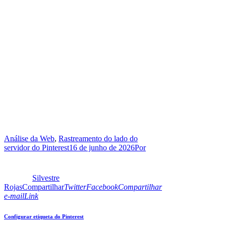
Análise da Web
,
Rastreamento do lado do
servidor do Pinterest
16 de junho de 2026
Por
Silvestre
Rojas
Compartilhar
Twitter
Facebook
Compartilhar
e-mail
Link
Configurar etiqueta do Pinterest