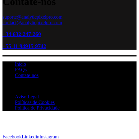
Contate-nos
suporte@analyticpixelpro.com
contact@analyticpixelpro.com
+34 632 247 260
+55 11 94915 9742
Inicio
FAQs
Contate-nos
Analytic Pixel Pro © 2026 Todos os direitos reservados
Aviso Legal
Políticas de Cookies
Política de Privacidade
Facebook
Linkedin
Instagram