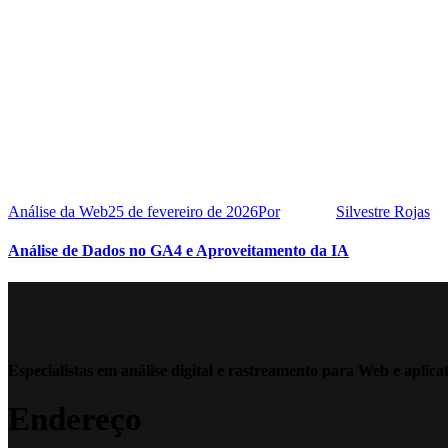
Análise da Web
25 de fevereiro de 2026
Por
Silvestre Rojas
Análise de Dados no GA4 e Aproveitamento da IA
Especialistas em análise digital e rastreamento para Web e aplica
Endereço