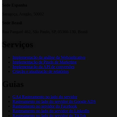
Sede Espanha
Saragoça, Aragão, 50002
Sede Brasil
Rua Pangaré 462, São Paulo, SP, 05360-130, Brasil
Serviços
Implementação da análise da Web/aplicativo
Implementação de Pixels de Marketing
Implementação da API de conversões
Criação e atualização de relatórios
Guias
GA4 Rastreamento no lado do servidor
Rastreamento no lado do servidor do Google ADS
Rastreamento no servidor do Facebook
Rastreamento no lado do servidor do LinkedIn
Rastreamento no lado do servidor do TikTok