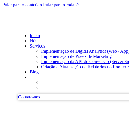
Pular para o conteúdo
Pular para o rodapé
Inicio
Nós
Serviços
Implementação de Digital Analytics (Web / App
Implementação de Pixels de Marketing
Implementação da API de Conversão (Server Si
Criação e Atualização de Relatórios no Looker 
Blog
Contate-nos