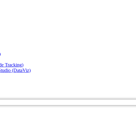
)
de Tracking)
Studio (DataViz)