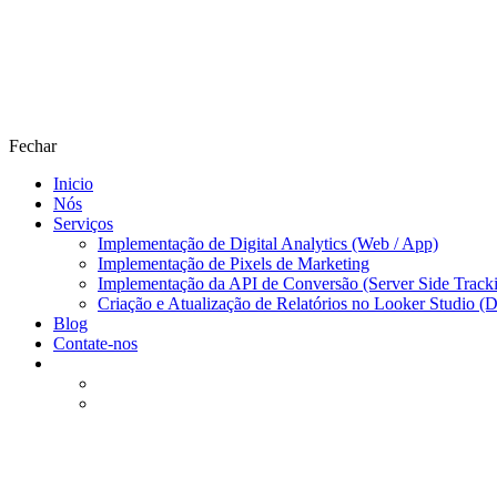
Fechar
Inicio
Nós
Serviços
Implementação de Digital Analytics (Web / App)
Implementação de Pixels de Marketing
Implementação da API de Conversão (Server Side Track
Criação e Atualização de Relatórios no Looker Studio (
Blog
Contate-nos