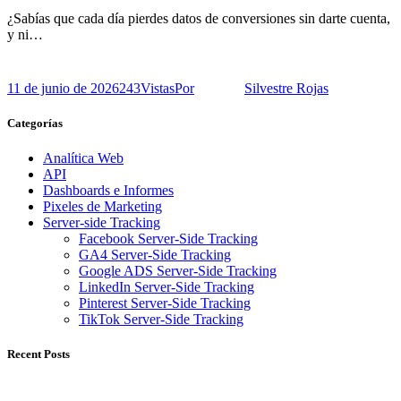
¿Sabías que cada día pierdes datos de conversiones sin darte cuenta,
y ni…
11 de junio de 2026
243
Vistas
Por
Silvestre Rojas
Categorías
Analítica Web
API
Dashboards e Informes
Pixeles de Marketing
Server-side Tracking
Facebook Server-Side Tracking
GA4 Server-Side Tracking
Google ADS Server-Side Tracking
LinkedIn Server-Side Tracking
Pinterest Server-Side Tracking
TikTok Server-Side Tracking
Recent Posts