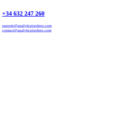
+34 632 247 260
suporte@analyticpixelpro.com
contact@analyticpixelpro.com