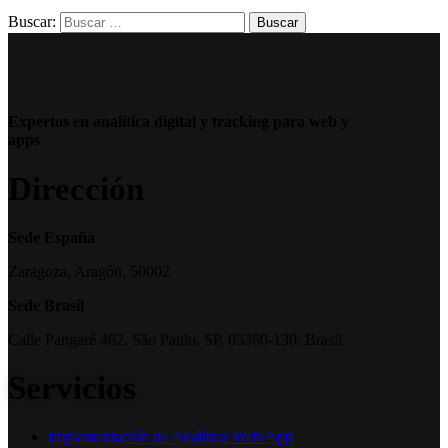
Buscar:
Expertos en analítica digital y tracking para web y
apps
Dirección
Sede España
Zaragoza, Aragón, 50002
Sede Brasil
Calle Pangaré 462, São Paulo, SP, 05360-130, Brasil
Servicios
Implementación de Analítica Web/App