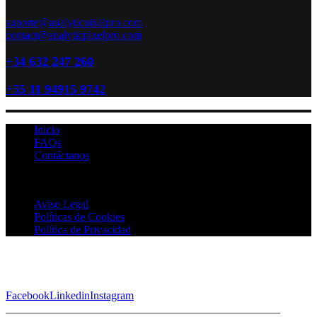
suporte@analyticpixelpro.com
contact@analyticpixelpro.com
+34 632 247 260
+55 11 94915 9742
Inicio
FAQs
Contáctanos
Analytic Pixel Pro © 2026 Todos los Derechos Reservados
Aviso Legal
Políticas de Cookies
Política de Privacidad
Facebook
Linkedin
Instagram