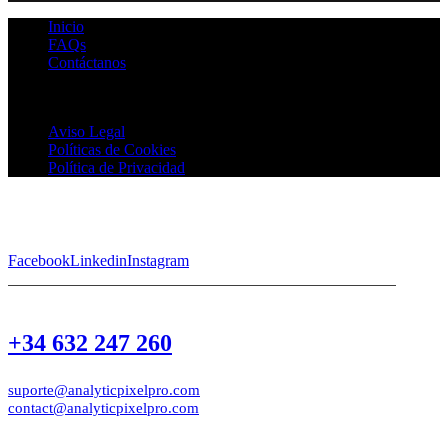
Inicio
FAQs
Contáctanos
Analytic Pixel Pro © 2026 Todos los Derechos Reservados
Aviso Legal
Políticas de Cookies
Política de Privacidad
Facebook
Linkedin
Instagram
+34 632 247 260
suporte@analyticpixelpro.com
contact@analyticpixelpro.com