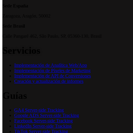
Sede España
Zaragoza, Aragón, 50002
Sede Brasil
Calle Pangaré 462, São Paulo, SP, 05360-130, Brasil
Servicios
Implementación de Analítica Web/App
Implementación de Píxeles de Marketing
Implementación de API de Conversiones
Creación y actualización de informes
Guías
GA4 Server-side Tracking
Google ADS Server-side Tracking
Facebook Server-side Tracking
LinkedIn Server-side Tracking
TikTok Server-side Tracking