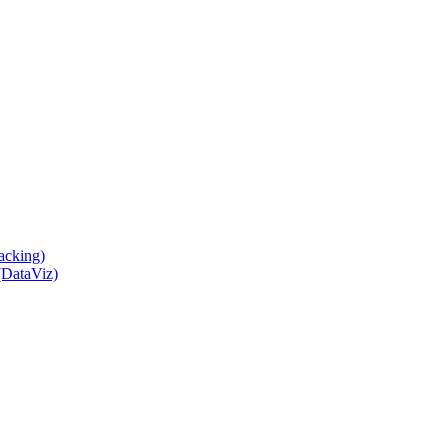
acking)
(DataViz)