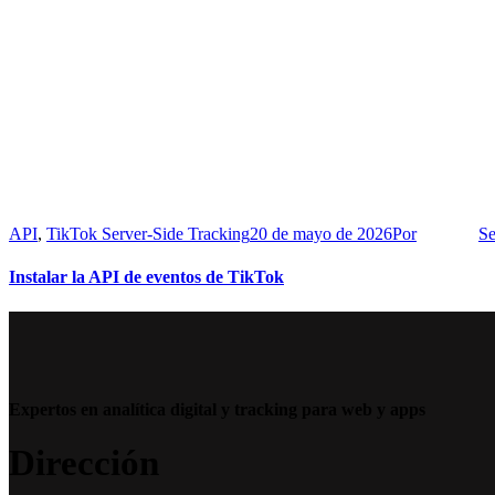
API
,
TikTok Server-Side Tracking
20 de mayo de 2026
Por
Se
Instalar la API de eventos de TikTok
Expertos en analítica digital y tracking para web y apps
Dirección