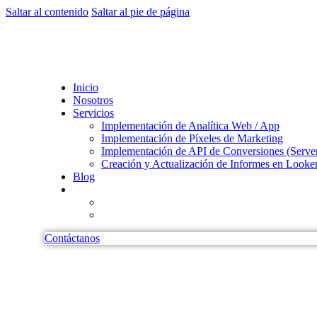
Saltar al contenido
Saltar al pie de página
Inicio
Nosotros
Servicios
Implementación de Analítica Web / App
Implementación de Píxeles de Marketing
Implementación de API de Conversiones (Server
Creación y Actualización de Informes en Looke
Blog
Contáctanos